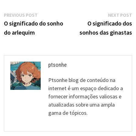
Navegação
Previous
N
PREVIOUS POST
NEXT POST
post:
p
O significado do sonho
O significado dos
de
do arlequim
sonhos das ginastas
artigos
ptsonhe
Ptsonhe blog de conteúdo na
internet é um espaço dedicado a
fornecer informações valiosas e
atualizadas sobre uma ampla
gama de tópicos.