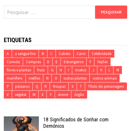
Pesquisar
por:
ETIQUETAS
A
a sangue frio
B
C
Cabelo
Carro
Celebridade
Comida
Compras
D
E
Estrangeiros
F
feijões
flores e plantas
fruta
G
H
I
Insetos
J
K
L
M
mamífero
melões
N
O
outras plantas
outros animais
P
pássaros
Q
R
Roupas
S
T
Título do personagem
V
vegetal
W
X
Y
árvore
órgão
18 Significados de Sonhar com
Demónios