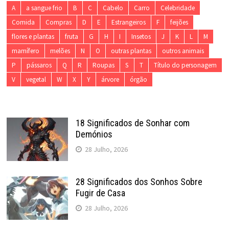
A
a sangue frio
B
C
Cabelo
Carro
Celebridade
Comida
Compras
D
E
Estrangeiros
F
feijões
flores e plantas
fruta
G
H
I
Insetos
J
K
L
M
mamífero
melões
N
O
outras plantas
outros animais
P
pássaros
Q
R
Roupas
S
T
Título do personagem
V
vegetal
W
X
Y
árvore
órgão
18 Significados de Sonhar com
Demónios
28 Julho, 2026
28 Significados dos Sonhos Sobre
Fugir de Casa
28 Julho, 2026