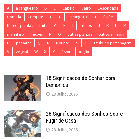
A
a sangue frio
B
C
Cabelo
Carro
Celebridade
Comida
Compras
D
E
Estrangeiros
F
feijões
flores e plantas
fruta
G
H
I
Insetos
J
K
L
M
mamífero
melões
N
O
outras plantas
outros animais
P
pássaros
Q
R
Roupas
S
T
Título do personagem
V
vegetal
W
X
Y
árvore
órgão
18 Significados de Sonhar com
Demónios
28 Julho, 2026
28 Significados dos Sonhos Sobre
Fugir de Casa
28 Julho, 2026