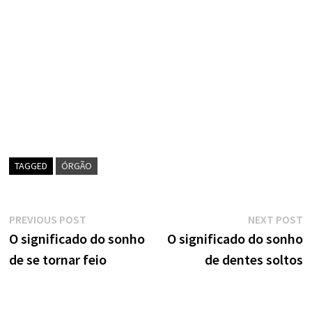
TAGGED
ÓRGÃO
Navegação
Previous
N
PREVIOUS POST
NEXT POST
post:
p
O significado do sonho
O significado do sonho
de
de se tornar feio
de dentes soltos
artigos