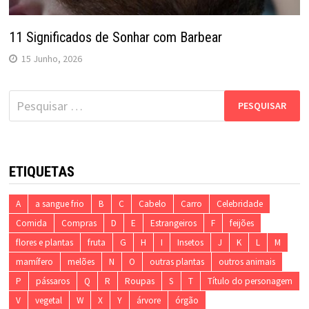
11 Significados de Sonhar com Barbear
15 Junho, 2026
Pesquisar
por:
ETIQUETAS
A
a sangue frio
B
C
Cabelo
Carro
Celebridade
Comida
Compras
D
E
Estrangeiros
F
feijões
flores e plantas
fruta
G
H
I
Insetos
J
K
L
M
mamífero
melões
N
O
outras plantas
outros animais
P
pássaros
Q
R
Roupas
S
T
Título do personagem
V
vegetal
W
X
Y
árvore
órgão