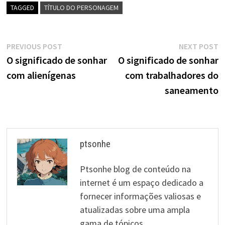
TAGGED
TÍTULO DO PERSONAGEM
Navegação
Previous
N
PREVIOUS POST
NEXT POST
post:
p
O significado de sonhar
O significado de sonhar
de
com alienígenas
com trabalhadores do
artigos
saneamento
ptsonhe
Ptsonhe blog de conteúdo na
internet é um espaço dedicado a
fornecer informações valiosas e
atualizadas sobre uma ampla
gama de tópicos.