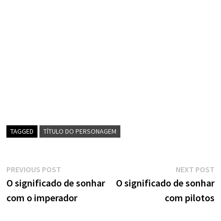
TAGGED
TÍTULO DO PERSONAGEM
Navegação
Previous
N
PREVIOUS POST
NEXT POST
post:
p
O significado de sonhar
O significado de sonhar
de
com o imperador
com pilotos
artigos