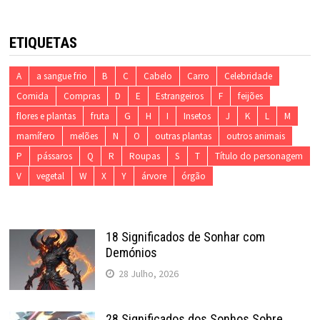
ETIQUETAS
A
a sangue frio
B
C
Cabelo
Carro
Celebridade
Comida
Compras
D
E
Estrangeiros
F
feijões
flores e plantas
fruta
G
H
I
Insetos
J
K
L
M
mamífero
melões
N
O
outras plantas
outros animais
P
pássaros
Q
R
Roupas
S
T
Título do personagem
V
vegetal
W
X
Y
árvore
órgão
18 Significados de Sonhar com
Demónios
28 Julho, 2026
28 Significados dos Sonhos Sobre