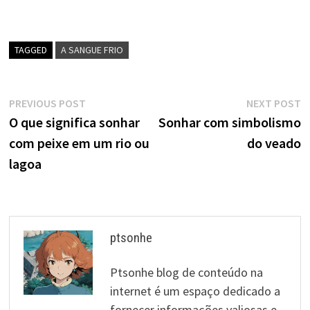
TAGGED
A SANGUE FRIO
Navegação
Previous
N
PREVIOUS POST
NEXT POST
post:
p
O que significa sonhar
Sonhar com simbolismo
de
com peixe em um rio ou
do veado
artigos
lagoa
ptsonhe
Ptsonhe blog de conteúdo na
internet é um espaço dedicado a
fornecer informações valiosas e