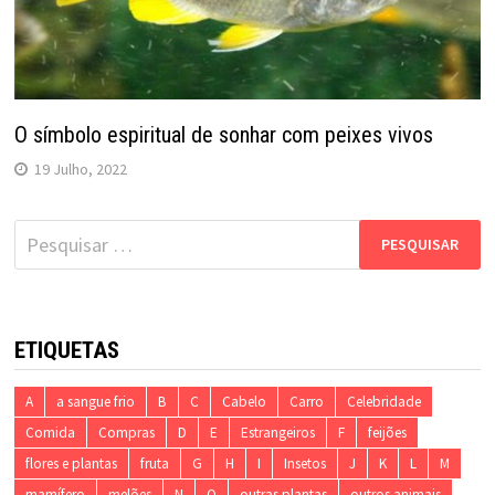
O símbolo espiritual de sonhar com peixes vivos
19 Julho, 2022
Pesquisar
por:
ETIQUETAS
A
a sangue frio
B
C
Cabelo
Carro
Celebridade
Comida
Compras
D
E
Estrangeiros
F
feijões
flores e plantas
fruta
G
H
I
Insetos
J
K
L
M
mamífero
melões
N
O
outras plantas
outros animais