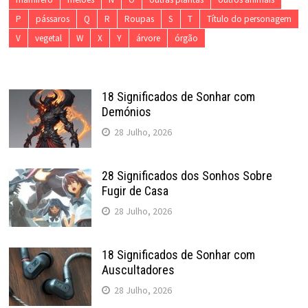
P
pássaros
Q
R
Roupas
S
T
Título do personagem
V
vegetal
W
X
Y
árvore
órgão
18 Significados de Sonhar com
Demónios
28 Julho, 2026
28 Significados dos Sonhos Sobre
Fugir de Casa
28 Julho, 2026
18 Significados de Sonhar com
Auscultadores
28 Julho, 2026