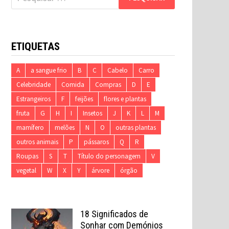
por:
ETIQUETAS
A
a sangue frio
B
C
Cabelo
Carro
Celebridade
Comida
Compras
D
E
Estrangeiros
F
feijões
flores e plantas
fruta
G
H
I
Insetos
J
K
L
M
mamífero
melões
N
O
outras plantas
outros animais
P
pássaros
Q
R
Roupas
S
T
Título do personagem
V
vegetal
W
X
Y
árvore
órgão
18 Significados de
Sonhar com Demónios