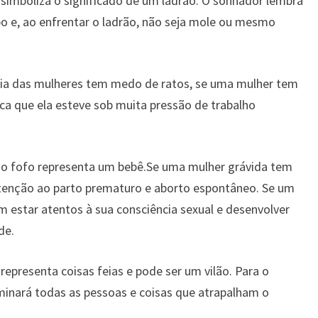
imboliza o significado de um ladrão. O sonhador lembra
o e, ao enfrentar o ladrão, não seja mole ou mesmo
ia das mulheres tem medo de ratos, se uma mulher tem
ica que ela esteve sob muita pressão de trabalho
ho fofo representa um bebê.Se uma mulher grávida tem
 atenção ao parto prematuro e aborto espontâneo. Se um
m estar atentos à sua consciência sexual e desenvolver
de.
presenta coisas feias e pode ser um vilão. Para o
iminará todas as pessoas e coisas que atrapalham o