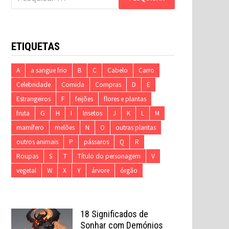
por:
ETIQUETAS
A
a sangue frio
B
C
Cabelo
Carro
Celebridade
Comida
Compras
D
E
Estrangeiros
F
feijões
flores e plantas
fruta
G
H
I
Insetos
J
K
L
M
mamífero
melões
N
O
outras plantas
outros animais
P
pássaros
Q
R
Roupas
S
T
Título do personagem
V
vegetal
W
X
Y
árvore
órgão
18 Significados de
Sonhar com Demónios