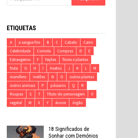
por:
ETIQUETAS
A
a sangue frio
B
C
Cabelo
Carro
Celebridade
Comida
Compras
D
E
Estrangeiros
F
feijões
flores e plantas
fruta
G
H
I
Insetos
J
K
L
M
mamífero
melões
N
O
outras plantas
outros animais
P
pássaros
Q
R
Roupas
S
T
Título do personagem
V
vegetal
W
X
Y
árvore
órgão
18 Significados de
Sonhar com Demónios