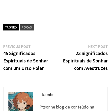
TAGGED
FOCAS
Navegação
Previous
N
PREVIOUS POST
NEXT POST
post:
p
45 Significados
23 Significados
de
Espirituais de Sonhar
Espirituais de Sonhar
artigos
com um Urso Polar
com Avestruzes
ptsonhe
Ptsonhe blog de conteúdo na