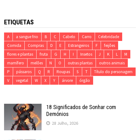
ETIQUETAS
A
a sangue frio
B
C
Cabelo
Carro
Celebridade
Comida
Compras
D
E
Estrangeiros
F
feijões
flores e plantas
fruta
G
H
I
Insetos
J
K
L
M
mamífero
melões
N
O
outras plantas
outros animais
P
pássaros
Q
R
Roupas
S
T
Título do personagem
V
vegetal
W
X
Y
árvore
órgão
18 Significados de Sonhar com
Demónios
28 Julho, 2026