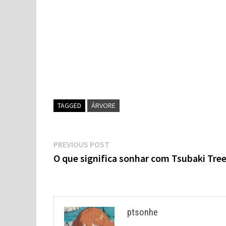
TAGGED
ÁRVORE
Navegação
Previous
PREVIOUS POST
post:
O que significa sonhar com Tsubaki Tre
de
artigos
ptsonhe