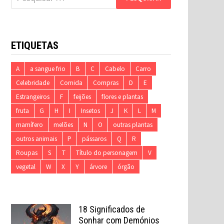
por:
ETIQUETAS
A
a sangue frio
B
C
Cabelo
Carro
Celebridade
Comida
Compras
D
E
Estrangeiros
F
feijões
flores e plantas
fruta
G
H
I
Insetos
J
K
L
M
mamífero
melões
N
O
outras plantas
outros animais
P
pássaros
Q
R
Roupas
S
T
Título do personagem
V
vegetal
W
X
Y
árvore
órgão
18 Significados de
Sonhar com Demónios