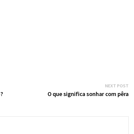
Ne
NEXT POST
po
e?
O que significa sonhar com pêra