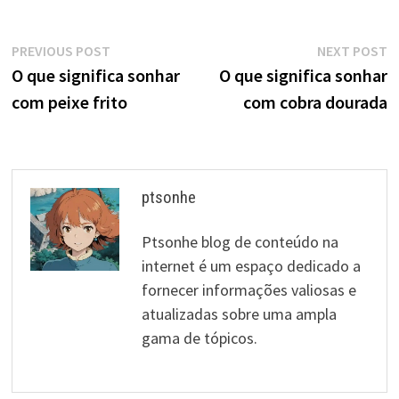
Navegação
Previous
N
PREVIOUS POST
NEXT POST
post:
p
O que significa sonhar
O que significa sonhar
de
com peixe frito
com cobra dourada
artigos
ptsonhe
Ptsonhe blog de conteúdo na
internet é um espaço dedicado a
fornecer informações valiosas e
atualizadas sobre uma ampla
gama de tópicos.