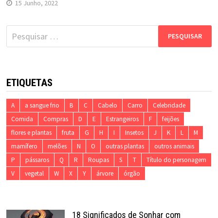
15 Junho, 2022
Pesquisar
por:
ETIQUETAS
A
a sangue frio
B
C
Cabelo
Carro
Celebridade
Comida
Compras
D
E
Estrangeiros
F
feijões
flores e plantas
fruta
G
H
I
Insetos
J
K
L
M
mamífero
melões
N
O
outras plantas
outros animais
P
pássaros
Q
R
Roupas
S
T
Título do personagem
V
vegetal
W
X
Y
árvore
órgão
18 Significados de Sonhar com