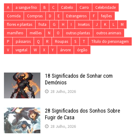
A
a sangue frio
B
C
Cabelo
Carro
Celebridade
Comida
Compras
D
E
Estrangeiros
F
feijões
flores e plantas
fruta
G
H
I
Insetos
J
K
L
M
mamífero
melões
N
O
outras plantas
outros animais
P
pássaros
Q
R
Roupas
S
T
Título do personagem
V
vegetal
W
X
Y
árvore
órgão
18 Significados de Sonhar com
Demónios
28 Julho, 2026
28 Significados dos Sonhos Sobre
Fugir de Casa
28 Julho, 2026