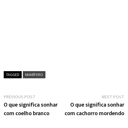
TAGGED
MAMÍFERO
Navegação
Previous
N
PREVIOUS POST
NEXT POST
post:
p
O que significa sonhar
O que significa sonhar
de
com coelho branco
com cachorro mordendo
artigos