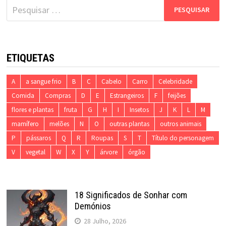
Pesquisar
por:
ETIQUETAS
A
a sangue frio
B
C
Cabelo
Carro
Celebridade
Comida
Compras
D
E
Estrangeiros
F
feijões
flores e plantas
fruta
G
H
I
Insetos
J
K
L
M
mamífero
melões
N
O
outras plantas
outros animais
P
pássaros
Q
R
Roupas
S
T
Título do personagem
V
vegetal
W
X
Y
árvore
órgão
18 Significados de Sonhar com
Demónios
28 Julho, 2026