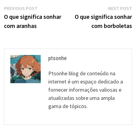
Navegação
Previous
N
PREVIOUS POST
NEXT POST
post:
p
O que significa sonhar
O que significa sonhar
de
com aranhas
com borboletas
artigos
ptsonhe
Ptsonhe blog de conteúdo na
internet é um espaço dedicado a
fornecer informações valiosas e
atualizadas sobre uma ampla
gama de tópicos.