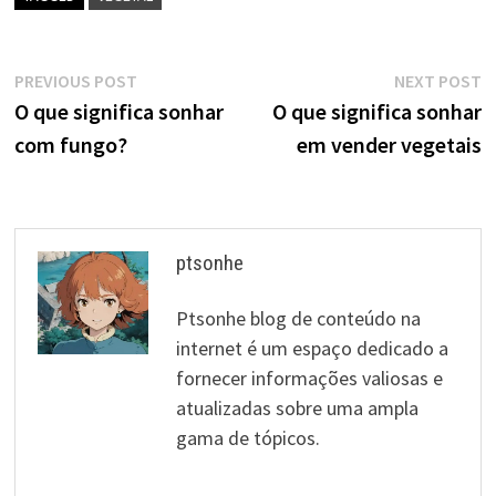
Navegação
Previous
N
PREVIOUS POST
NEXT POST
post:
p
O que significa sonhar
O que significa sonhar
de
com fungo?
em vender vegetais
artigos
ptsonhe
Ptsonhe blog de conteúdo na
internet é um espaço dedicado a
fornecer informações valiosas e
atualizadas sobre uma ampla
gama de tópicos.