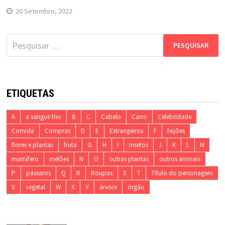
20 Setembro, 2022
Pesquisar
por:
ETIQUETAS
A
a sangue frio
B
C
Cabelo
Carro
Celebridade
Comida
Compras
D
E
Estrangeiros
F
feijões
flores e plantas
fruta
G
H
I
Insetos
J
K
L
M
mamífero
melões
N
O
outras plantas
outros animais
P
pássaros
Q
R
Roupas
S
T
Título do personagem
V
vegetal
W
X
Y
árvore
órgão