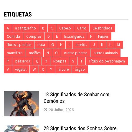
ETIQUETAS
A
a sangue frio
B
C
Cabelo
Carro
Celebridade
Comida
Compras
D
E
Estrangeiros
F
feijões
flores e plantas
fruta
G
H
I
Insetos
J
K
L
M
mamífero
melões
N
O
outras plantas
outros animais
P
pássaros
Q
R
Roupas
S
T
Título do personagem
V
vegetal
W
X
Y
árvore
órgão
18 Significados de Sonhar com
Demónios
28 Julho, 2026
28 Significados dos Sonhos Sobre