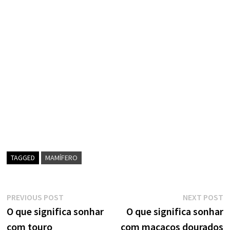
TAGGED
MAMÍFERO
Navegação
Previous
N
PREVIOUS POST
NEXT POST
post:
p
O que significa sonhar
O que significa sonhar
de
com touro
com macacos dourados