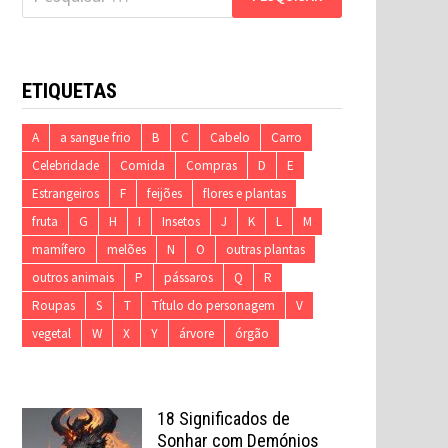
por:
ETIQUETAS
A
a sangue frio
B
C
Cabelo
Carro
Celebridade
Comida
Compras
D
E
Estrangeiros
F
feijões
flores e plantas
fruta
G
H
I
Insetos
J
K
L
M
mamífero
melões
N
O
outras plantas
outros animais
P
pássaros
Q
R
Roupas
S
T
Título do personagem
V
vegetal
W
X
Y
árvore
órgão
18 Significados de
Sonhar com Demónios