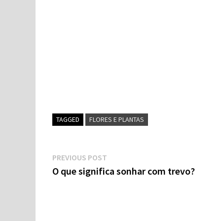
TAGGED
FLORES E PLANTAS
Navegação
Previous
PREVIOUS POST
post:
O que significa sonhar com trevo?
de
artigos