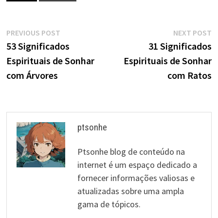
Navegação
Previous
N
PREVIOUS POST
NEXT POST
post:
p
53 Significados
31 Significados
de
Espirituais de Sonhar
Espirituais de Sonhar
artigos
com Árvores
com Ratos
ptsonhe
Ptsonhe blog de conteúdo na
internet é um espaço dedicado a
fornecer informações valiosas e
atualizadas sobre uma ampla
gama de tópicos.