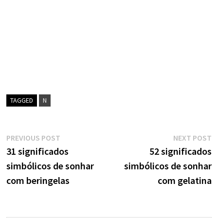
TAGGED
N
Navegação
Previous
N
PREVIOUS POST
NEXT POST
post:
p
31 significados
52 significados
de
simbólicos de sonhar
simbólicos de sonhar
artigos
com beringelas
com gelatina