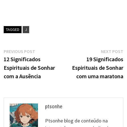
TAGGED
J
Navegação
Previous
N
PREVIOUS POST
NEXT POST
post:
p
12 Significados
19 Significados
de
Espirituais de Sonhar
Espirituais de Sonhar
artigos
com a Ausência
com uma maratona
ptsonhe
Ptsonhe blog de conteúdo na