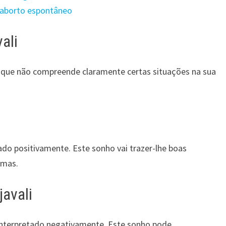
m aborto espontâneo
ali
ar que não compreende claramente certas situações na sua
ado positivamente. Este sonho vai trazer-lhe boas
emas.
javali
 interpretado negativamente. Este sonho pode