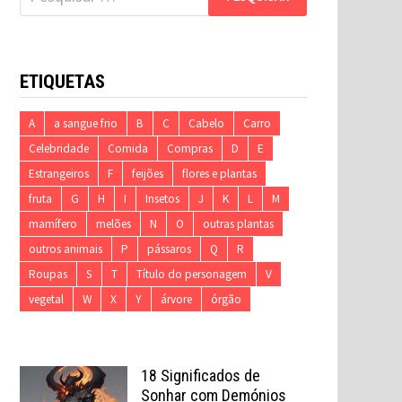
por:
ETIQUETAS
A
a sangue frio
B
C
Cabelo
Carro
Celebridade
Comida
Compras
D
E
Estrangeiros
F
feijões
flores e plantas
fruta
G
H
I
Insetos
J
K
L
M
mamífero
melões
N
O
outras plantas
outros animais
P
pássaros
Q
R
Roupas
S
T
Título do personagem
V
vegetal
W
X
Y
árvore
órgão
18 Significados de
Sonhar com Demónios