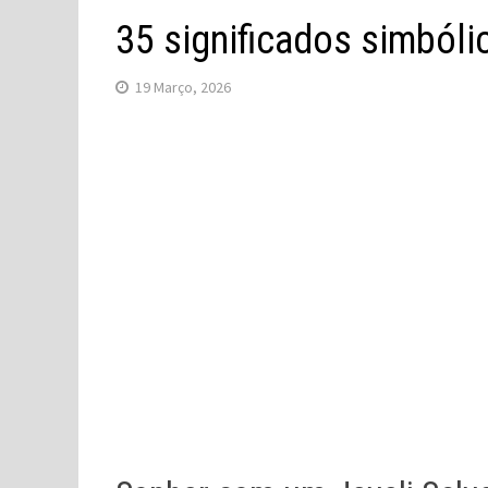
35 significados simbóli
19 Março, 2026