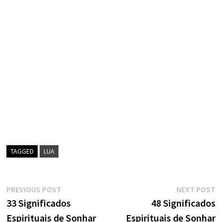
TAGGED
LUA
Navegação
Previous
N
PREVIOUS POST
NEXT POST
post:
p
33 Significados
48 Significados
de
Espirituais de Sonhar
Espirituais de Sonhar