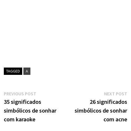
TAGGED
A
Navegação
Previous
N
PREVIOUS POST
NEXT POST
post:
p
35 significados
26 significados
de
simbólicos de sonhar
simbólicos de sonhar
artigos
com karaoke
com acne