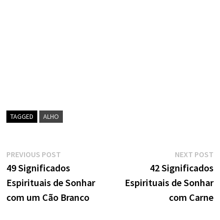
TAGGED
ALHO
Navegação
Previous
N
PREVIOUS POST
NEXT POST
post:
p
49 Significados
42 Significados
de
Espirituais de Sonhar
Espirituais de Sonhar
artigos
com um Cão Branco
com Carne