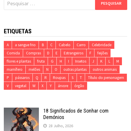
Pesquisar
por:
ETIQUETAS
A
a sangue frio
B
C
Cabelo
Carro
Celebridade
Comida
Compras
D
E
Estrangeiros
F
feijões
flores e plantas
fruta
G
H
I
Insetos
J
K
L
M
mamífero
melões
N
O
outras plantas
outros animais
P
pássaros
Q
R
Roupas
S
T
Título do personagem
V
vegetal
W
X
Y
árvore
órgão
18 Significados de Sonhar com
Demónios
28 Julho, 2026