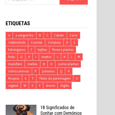
por:
ETIQUETAS
A
a sangue frio
B
C
Cabelo
Carro
Celebridade
Comida
Compras
D
E
Estrangeiros
F
feijões
flores e plantas
fruta
G
H
I
Insetos
J
K
L
M
mamífero
melões
N
O
outras plantas
outros animais
P
pássaros
Q
R
Roupas
S
T
Título do personagem
V
vegetal
W
X
Y
árvore
órgão
18 Significados de
Sonhar com Demónios