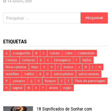
14 Janeiro, 2026
Pesquisar
por:
ETIQUETAS
A
a sangue frio
B
C
Cabelo
Carro
Celebridade
Comida
Compras
D
E
Estrangeiros
F
feijões
flores e plantas
fruta
G
H
I
Insetos
J
K
L
M
mamífero
melões
N
O
outras plantas
outros animais
P
pássaros
Q
R
Roupas
S
T
Título do personagem
V
vegetal
W
X
Y
árvore
órgão
18 Significados de Sonhar com