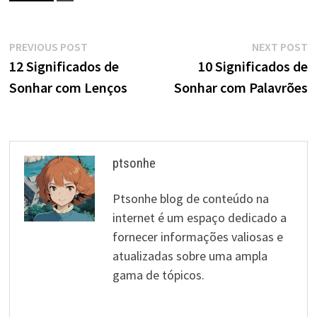
Navegação
Previous
N
PREVIOUS POST
NEXT POST
post:
p
12 Significados de
10 Significados de
de
Sonhar com Lenços
Sonhar com Palavrões
artigos
ptsonhe
Ptsonhe blog de conteúdo na
internet é um espaço dedicado a
fornecer informações valiosas e
atualizadas sobre uma ampla
gama de tópicos.