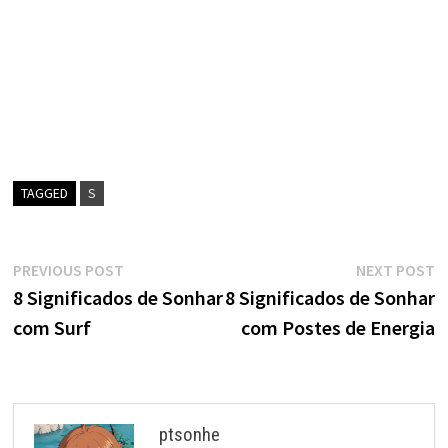
TAGGED
S
Navegação
Previous
N
PREVIOUS POST
NEXT POST
post:
p
8 Significados de Sonhar
8 Significados de Sonhar
de
com Surf
com Postes de Energia
artigos
ptsonhe