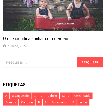
O que significa sonhar com gêmeos
2 Junho, 2022
Pesquisar
por:
ETIQUETAS
A
a sangue frio
B
C
Cabelo
Carro
Celebridade
Comida
Compras
D
E
Estrangeiros
F
feijões