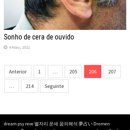
Sonho de cera de ouvido
4 Maio, 2021
Navegação
Anterior
1
…
205
206
207
de
…
214
Seguinte
artigos
dream psy
reve
별자리 운세
꿈의해석
夢占い
Dromen